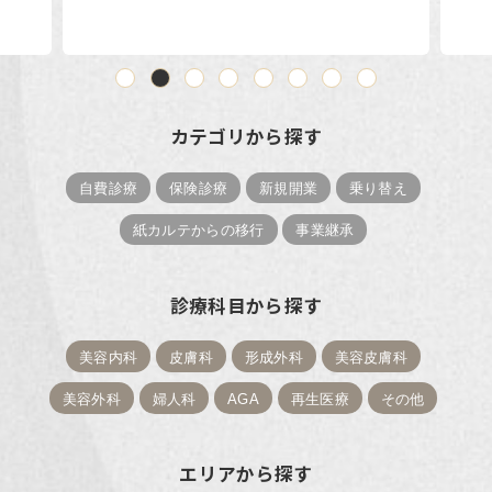
カテゴリから探す
自費診療
保険診療
新規開業
乗り替え
紙カルテからの移行
事業継承
診療科目から探す
美容内科
皮膚科
形成外科
美容皮膚科
美容外科
婦人科
AGA
再生医療
その他
エリアから探す