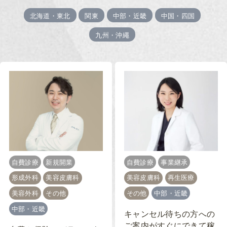
北海道・東北
関東
中部・近畿
中国・四国
九州・沖繩
自費診療
新規開業
自費診療
事業継承
形成外科
美容皮膚科
美容皮膚科
再生医療
美容外科
その他
その他
中部・近畿
中部・近畿
キャンセル待ちの方への
ご案内がすぐにできて稼