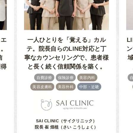
るエ
一人ひとりを「覚える」カル
L
ク。
テ。院長自らのLINE対応と丁
ン
信
寧なカウンセリングで、患者様
獲得
と長く続く信頼関係を築く。
自費診療
保険診療
美容内科
美容皮膚科
美容外科
中部・近畿
SAI CLINIC（サイクリニック）
院長 崔 煌植（さい こうしょく）