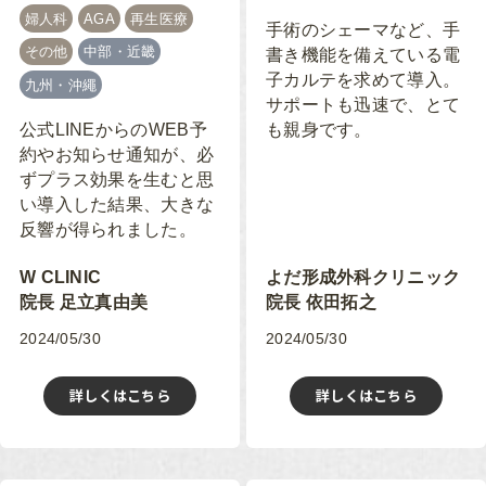
婦人科
AGA
再生医療
手術のシェーマなど、手
その他
中部・近畿
書き機能を備えている電
子カルテを求めて導入。
九州・沖繩
サポートも迅速で、とて
も親身です。
公式LINEからのWEB予
約やお知らせ通知が、必
ずプラス効果を生むと思
い導入した結果、大きな
反響が得られました。
W CLINIC
よだ形成外科クリニック
院長 足立真由美
院長 依田拓之
2024/05/30
2024/05/30
詳しくはこちら
詳しくはこちら