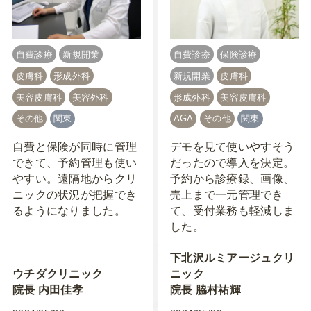
自費診療
新規開業
自費診療
保険診療
皮膚科
形成外科
新規開業
皮膚科
美容皮膚科
美容外科
形成外科
美容皮膚科
その他
関東
AGA
その他
関東
自費と保険が同時に管理
デモを見て使いやすそう
できて、予約管理も使い
だったので導入を決定。
やすい。遠隔地からクリ
予約から診療録、画像、
ニックの状況が把握でき
売上まで一元管理でき
るようになりました。
て、受付業務も軽減しま
した。
下北沢ルミアージュクリ
ウチダクリニック
ニック
院長 内田佳孝
院長 脇村祐輝