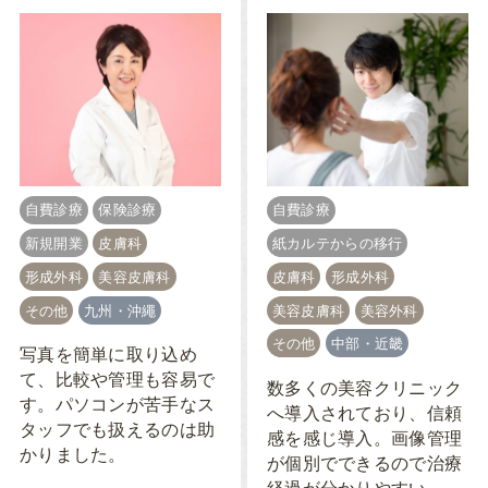
自費診療
保険診療
自費診療
新規開業
皮膚科
紙カルテからの移行
形成外科
美容皮膚科
皮膚科
形成外科
その他
九州・沖繩
美容皮膚科
美容外科
その他
中部・近畿
写真を簡単に取り込め
て、比較や管理も容易で
数多くの美容クリニック
す。パソコンが苦手なス
へ導入されており、信頼
タッフでも扱えるのは助
感を感じ導入。画像管理
かりました。
が個別でできるので治療