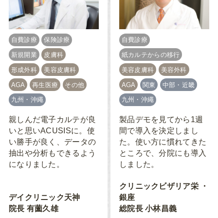
自費診療
保険診療
自費診療
新規開業
皮膚科
紙カルテからの移行
形成外科
美容皮膚科
美容皮膚科
美容外科
AGA
再生医療
その他
AGA
関東
中部・近畿
九州・沖繩
九州・沖繩
親しんだ電子カルテが良
製品デモを見てから1週
いと思いACUSISに。使
間で導入を決定しまし
い勝手が良く、データの
た。使い方に慣れてきた
抽出や分析もできるよう
ところで、分院にも導入
になりました。
しました。
クリニックビザリア栄 ・
デイクリニック天神
銀座
院長 有薗久雄
総院長 小林昌義