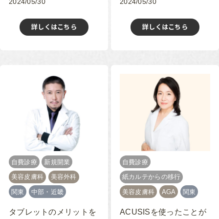
2024/05/30
2024/05/30
詳しくはこちら
詳しくはこちら
自費診療
新規開業
自費診療
美容皮膚科
美容外科
紙カルテからの移行
関東
中部・近畿
美容皮膚科
AGA
関東
タブレットのメリットを
ACUSISを使ったことが