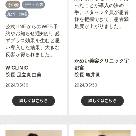
その他
中部・近畿
ったことが導入の決め
手。スタッフ全員が患者
九州・沖繩
様を把握できて、患者満
足度が上がりました。
公式LINEからのWEB予
約やお知らせ通知が、必
ずプラス効果を生むと思
い導入した結果、大きな
反響が得られました。
かめい美容クリニック宇
W CLINIC
都宮
院長 足立真由美
院長 亀井眞
2024/05/30
2024/05/30
詳しくはこちら
詳しくはこちら