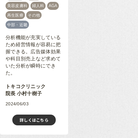
美容皮膚科
婦人科
AGA
再生医療
その他
中部・近畿
分析機能が充実している
ため経営情報が容易に把
握できる。広告媒体効果
や科目別売上など求めて
いた分析が瞬時にでき
た。
トキコクリニック
院長 小村十樹子
2024/06/03
詳しくはこちら