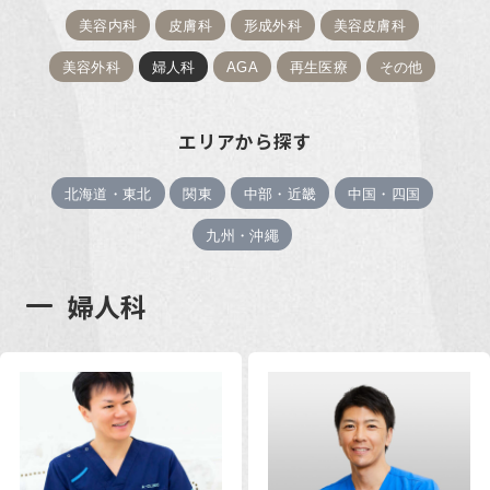
美容内科
皮膚科
形成外科
美容皮膚科
美容外科
婦人科
AGA
再生医療
その他
エリアから探す
北海道・東北
関東
中部・近畿
中国・四国
九州・沖繩
婦人科