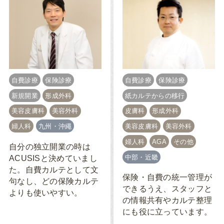
自費診療
保険診療
自費診療
保険診療
新規開業
形成外科
紙カルテからの移行
美容皮膚科
美容外科
皮膚科
形成外科
婦人科
九州・沖繩
美容皮膚科
美容外科
婦人科
AGA
その他
自分の独立開業の時は
中部・近畿
ACUSISと決めていまし
た。自費カルテとして文
保険・自費の統一管理が
句なし、どの保険カルテ
できるうえ、スタッフと
よりも使いやすい。
の情報共有やカルテ整理
にも役に立っています。