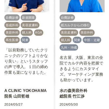
自費診療
新規開業
自費診療
形成外科
美容皮膚科
紙カルテからの移行
美容外科
婦人科
AGA
美容皮膚科
美容外科
再生医療
関東
婦人科
関東
中部・近畿
九州・沖繩
「以前勤務していたクリ
ニックのソフトよりかな
名古屋、大阪、東京の全
り良い」というスタッフ
院でカルテ内容を把握で
の声で導入。１日の締め
きるようにカスタマイ
作業も楽になりました。
ズ。マーケティング業務
も助かっています。
A CLINIC YOKOHAMA
水の森美容外科
院長 山田哲雄
総院長 竹江渉
2024/05/27
2024/05/30