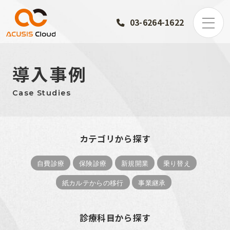
03-6264-1622
導入事例
Case Studies
カテゴリから探す
自費診療
保険診療
新規開業
乗り替え
紙カルテからの移行
事業継承
診療科目から探す